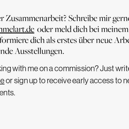
ner Zusammenarbeit? Schreibe mir gern
mmelart.de
oder meld dich bei meinem
formiere dich als erstes über neue Arb
nde Ausstellungen.
rking with me on a commission?
Just writ
de
or s
ign up to receive early access to 
ents.