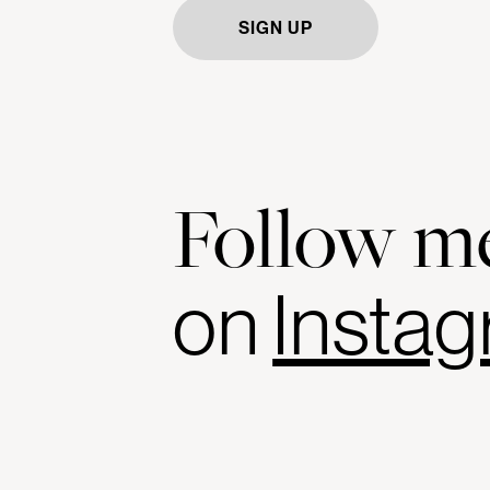
Follow m
on
Insta­