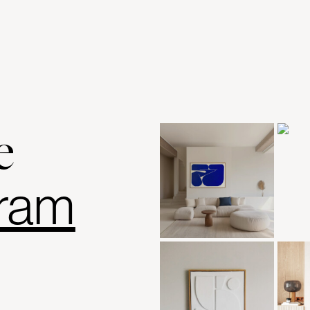
e
gram