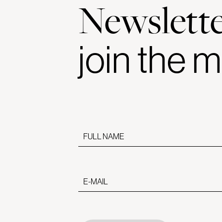
Newslett
join the
m