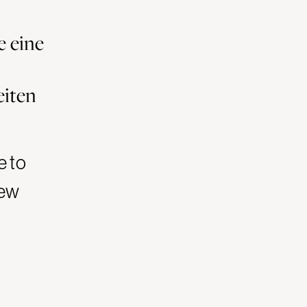
e eine
eiten
e to
new