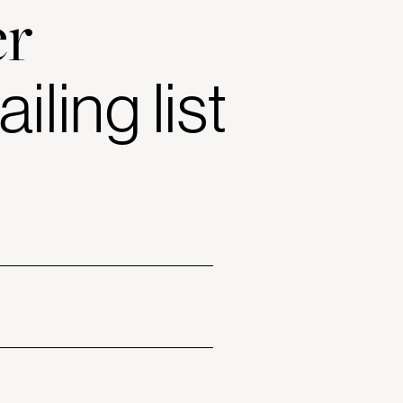
er
ailing
list